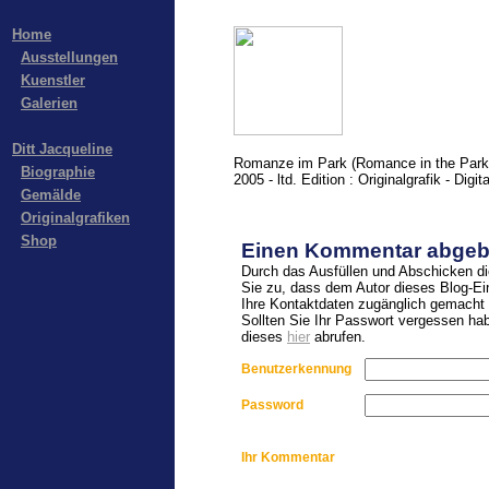
Home
Ausstellungen
Kuenstler
Galerien
Ditt Jacqueline
Romanze im Park (Romance in the Park
Biographie
2005 - ltd. Edition : Originalgrafik - Digit
Gemälde
Originalgrafiken
Shop
Einen Kommentar abgeb
Durch das Ausfüllen und Abschicken d
Sie zu, dass dem Autor dieses Blog-Ei
Ihre Kontaktdaten zugänglich gemacht 
Sollten Sie Ihr Passwort vergessen ha
dieses
hier
abrufen.
Benutzerkennung
Password
Ihr Kommentar