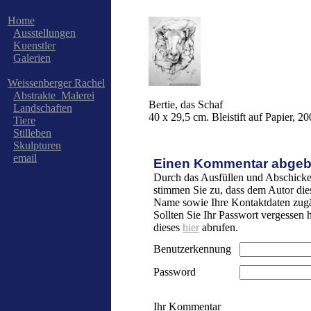
Home
Ausstellungen
Kuenstler
Galerien
Weissenberger Rachel
Abstrakte_Malerei
Bertie, das Schaf
Landschaften
40 x 29,5 cm. Bleistift auf Papier, 2
Tiere
Stilleben
Skulpturen
email
Einen Kommentar abgeb
Durch das Ausfüllen und Abschicke
stimmen Sie zu, dass dem Autor die
Name sowie Ihre Kontaktdaten zugä
Sollten Sie Ihr Passwort vergessen
dieses
hier
abrufen.
Benutzerkennung
Password
Ihr Kommentar