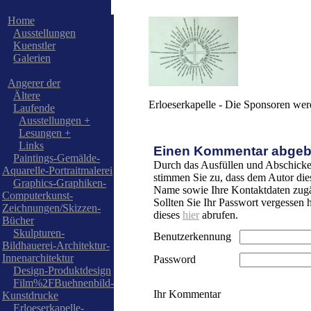
Home
Ausstellungen
Kuenstler
Galerien
Angerer der
Ältere
Erloeserkapelle - Die Sponsoren wer
Laufende
Ausstellungen +
Lesungen +
Links
Einen Kommentar abgeb
Paintings-Gemälde-
Durch das Ausfüllen und Abschicke
Aquarelle-Portraitmalerei
stimmen Sie zu, dass dem Autor die
Graphics-Graphiken-
Name sowie Ihre Kontaktdaten zugä
Computerkunst-
Sollten Sie Ihr Passwort vergessen
Zeichnungen/Skizzen-
dieses
hier
abrufen.
Bücher
Skulpturen-
Benutzerkennung
Bildhauerei-Architektur-
Innenarchitektur
Password
Design-Produktdesign
Film%2FBuehnenbild-
Ihr Kommentar
Kunstdrucke
Erloeserkapelle-