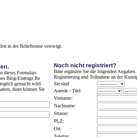
den in der Reliefsonne verewigt.
Noch nicht registriert?
en.
Bitte ergänzen Sie die folgenden Angaben
n dieses Formulars
Registrierung und Teilnahme an der Kunstp
ses Blog-Eintrags Ihr
nglich gemacht wird.
Sie sind
 haben, dann können Sie
Anrede / Titel
Vorname:
Nachname:
Strasse:
PLZ:
Ort:
Telefon: