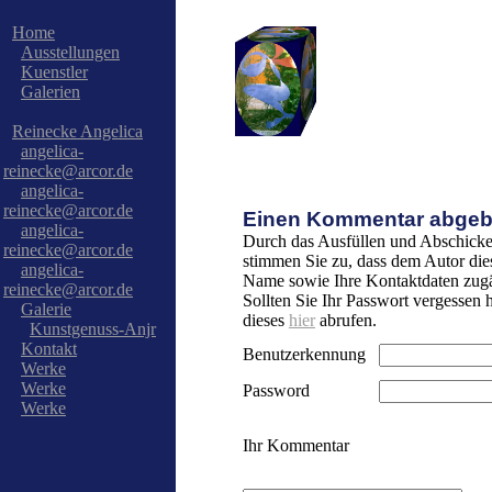
Home
Ausstellungen
Kuenstler
Galerien
Reinecke Angelica
angelica-
reinecke@arcor.de
angelica-
reinecke@arcor.de
Einen Kommentar abgeb
angelica-
Durch das Ausfüllen und Abschicke
reinecke@arcor.de
stimmen Sie zu, dass dem Autor die
angelica-
Name sowie Ihre Kontaktdaten zugä
reinecke@arcor.de
Sollten Sie Ihr Passwort vergessen
Galerie
dieses
hier
abrufen.
Kunstgenuss-Anjr
Kontakt
Benutzerkennung
Werke
Werke
Password
Werke
Ihr Kommentar