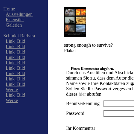
Home
Ausstellungen
Kuenstler
Galerien
Schmidt Barbara
Link_Bild
strong enough to survive?
Link_Bild
Plakat
Link_Bild
Link_Bild
Link_Bild
Link_Bild
Einen Kommentar abgeben.
Durch das Ausfüllen und Abschicke
Link_Bild
stimmen Sie zu, dass dem Autor die
Link_Bild
Name sowie Ihre Kontaktdaten zugä
Link_Bild
Sollten Sie Ihr Passwort vergessen
Werke
dieses
hier
abrufen.
Link_Bild
Werke
Benutzerkennung
Password
Ihr Kommentar