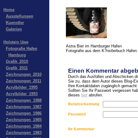
Home
Ausstellungen
Kuenstler
Galerien
Holstein Uwe
Astra Bier im Hamburger Hafen
Fotografie Hafen
Fotografie aus dem K?nstlerbuch Hafen
Hamburg
Grafik_2010
Grafik_2011
Einen Kommentar abgeb
Zeichnungen_2010
Durch das Ausfüllen und Abschicken d
Zeichnungen_2011
Sie zu, dass dem Autor dieses Blog-Ei
Ihre Kontaktdaten zugänglich gemacht 
Acrylbilder_1995
Sollten Sie Ihr Passwort vergessen ha
Acrylbilder_1993
dieses
hier
abrufen.
Zeichnungen_1988
Benutzerkennung
Zeichnungen_1987
Zeichnungen_1986
Password
Zeichnungen_1985
Zeichnungen_1984
Ihr Kommentar
Zeichnungen_1983