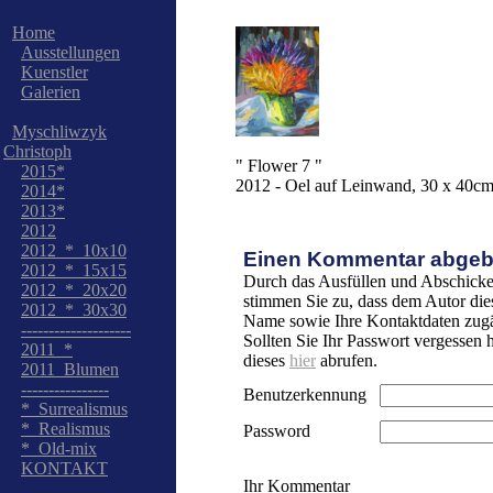
Home
Ausstellungen
Kuenstler
Galerien
Myschliwzyk
Christoph
" Flower 7 "
2015*
2012 - Oel auf Leinwand, 30 x 40c
2014*
2013*
2012
2012_*_10x10
Einen Kommentar abgeb
2012_*_15x15
Durch das Ausfüllen und Abschicke
2012_*_20x20
stimmen Sie zu, dass dem Autor die
2012_*_30x30
Name sowie Ihre Kontaktdaten zugä
--------------------
Sollten Sie Ihr Passwort vergessen
2011_*
dieses
hier
abrufen.
2011_Blumen
----------------
Benutzerkennung
*_Surrealismus
*_Realismus
Password
*_Old-mix
KONTAKT
Ihr Kommentar