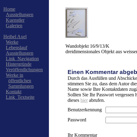
Home
Ausstellungen
Kuenstler
Galerien
Heibel Axel
Werke
Wandobjekt 16/9/13/K
Lebenslauf
dreidimensionales Objekt aus weisse
Ausstellungen
Link_Navigation
Hintergründe
Veröffentlichungen
Einen Kommentar abgeb
Werke in
Durch das Ausfüllen und Abschicke
öffentlichen
stimmen Sie zu, dass dem Autor die
Sammlungen
Name sowie Ihre Kontaktdaten zugä
Kontakt
Sollten Sie Ihr Passwort vergessen
Link_Textseite
dieses
hier
abrufen.
Benutzerkennung
Password
Ihr Kommentar