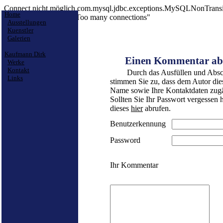
Connect nicht möglich com.mysql.jdbc.exceptions.MySQLNonTransien
Home
message from server: "Too many connections"
Ausstellungen
Kuenstler
Galerien
Kaufmann Dirk
      Einen Kommentar a
Werke
Kontakt
Durch das Ausfüllen und Absc
Links
stimmen Sie zu, dass dem Autor die
Name sowie Ihre Kontaktdaten zugä
Sollten Sie Ihr Passwort vergessen
dieses
hier
abrufen.
Benutzerkennung
Password
Ihr Kommentar