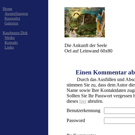
Home
Ausstellungen
Kuenstler
Galerien
Kaufmann Dirk
Werke
Kontakt
Die Ankunft der Seele
Links
Oel auf Leinwand 60x80
      Einen Kommentar a
Durch das Ausfüllen und Absc
stimmen Sie zu, dass dem Autor die
Name sowie Ihre Kontaktdaten zugä
Sollten Sie Ihr Passwort vergessen
dieses
hier
abrufen.
Benutzerkennung
Password